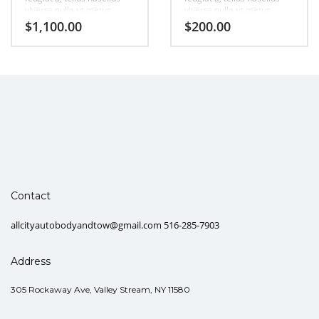
viverra nulla ut metus
viverra nulla ut metus
varius laort, uisque rutrum.
varius laort, uisque rutrum.
$
1,100.00
$
200.00
Aenean imperdiet. Etiam
Aenean imperdiet. Etiam
ultricies nisi vel augue
ultricies nisi vel augue
urabitur.
urabitur.
Contact
allcityautobodyandtow@gmail.com 516-285-7903
Address
305 Rockaway Ave, Valley Stream, NY 11580