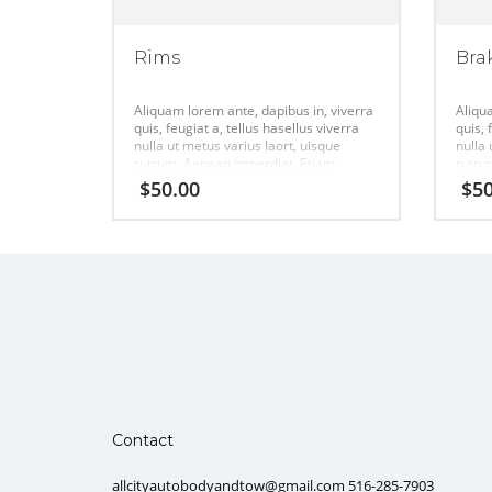
Rims
Bra
Aliquam lorem ante, dapibus in, viverra
Aliqu
quis, feugiat a, tellus hasellus viverra
quis, 
nulla ut metus varius laort, uisque
nulla 
rutrum. Aenean imperdiet. Etiam
rutru
ultricies nisi vel augue urabitur.
ultric
$
50.00
$
50
Contact
allcityautobodyandtow@gmail.com 516-285-7903