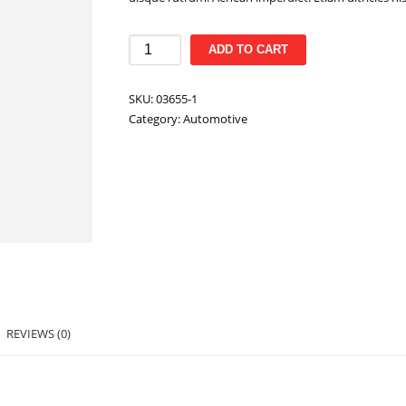
Coupling
ADD TO CART
Parts
quantity
SKU:
03655-1
Category:
Automotive
REVIEWS (0)