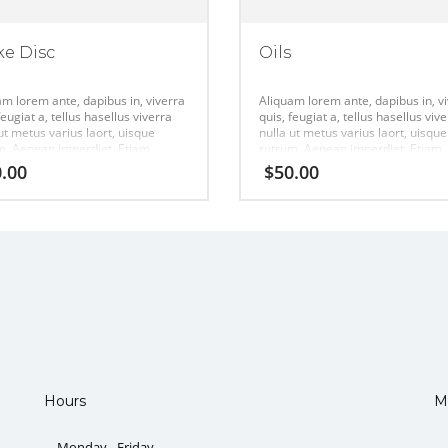
ke Disc
Oils
am lorem ante, dapibus in, viverra
Aliquam lorem ante, dapibus in, v
feugiat a, tellus hasellus viverra
quis, feugiat a, tellus hasellus viv
ut metus varius laort, uisque
nulla ut metus varius laort, uisque
m. Aenean imperdiet. Etiam
rutrum. Aenean imperdiet. Etiam
ies nisi vel augue urabitur.
ultricies nisi vel augue urabitur.
.00
$
50.00
Hours
M
Monday - Friday