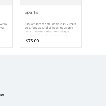
Sparks
iverra
Aliquam lorem ante, dapibus in, viverra
erra
quis, feugiat a, tellus hasellus viverra
nulla ut metus varius laort, uisque
rutrum. Aenean imperdiet. Etiam
ultricies nisi vel augue urabitur.
$
75.00
ap