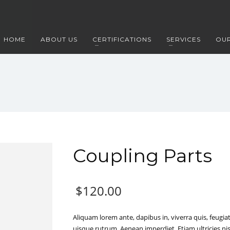
HOME
ABOUT US
CERTIFICATIONS
SERVICES
OUR
Coupling Parts
$
120.00
Aliquam lorem ante, dapibus in, viverra quis, feugiat 
uisque rutrum. Aenean imperdiet. Etiam ultricies nis