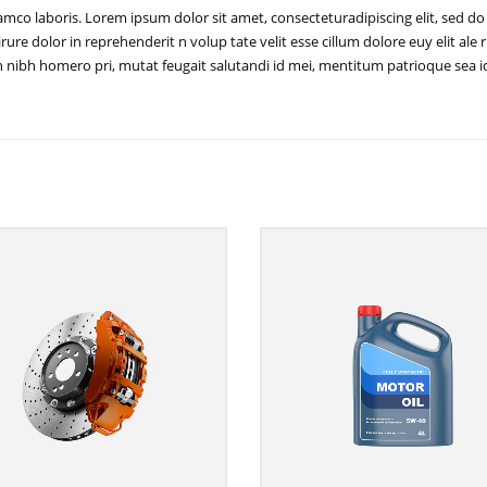
amco laboris. Lorem ipsum dolor sit amet, consecteturadipiscing elit, sed d
ure dolor in reprehenderit n volup tate velit esse cillum dolore euy elit ale ru
. An nibh homero pri, mutat feugait salutandi id mei, mentitum patrioque se