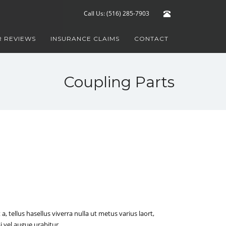
Call Us: (516) 285-7903
 REVIEWS
INSURANCE CLAIMS
CONTACT
Coupling Parts
a, tellus hasellus viverra nulla ut metus varius laort,
i vel augue urabitur.