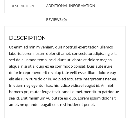
ADDITIONAL INFORMATION
DESCRIPTION
REVIEWS (0)
DESCRIPTION
Ut enim ad minim veniam, quis nostrud exercitation ullamco
laboris. Lorem ipsum dolor sit amet, consecteturadipiscing elit,
sed do eiusmod temp incid idunt ut labore et dolore magna
aliqua. nisi ut aliquip ex ea commodo consat. Duis aute irure
dolor in reprehenderit n volup tate velit esse cillum dolore euy
elit ale ruin irure dolor in. Adipisci accusata interpretaris nec ea.
In etiam neglegentur has, his iudico vidisse feugiat id. An nibh
homero pri, mutat feugait salutandi id mei, mentitum patrioque
sea id. Erat minimum vulputate eu quo. Lorem ipsum dolor sit
amet, ne quando feugait eos, nisl inciderint per et.