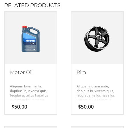
RELATED PRODUCTS
Motor Oil
Rim
Aliquam lorem ante,
Aliquam lorem ante,
dapibus in, viverra quis,
dapibus in, viverra quis,
feugiat a, tellus hasellus
feugiat a, tellus hasellus
viverra nulla ut metus
viverra nulla ut metus
varius laort, uisque
varius laort, uisque
$
50.00
$
50.00
rutrum. Aenean
rutrum. Aenean
imperdiet. Etiam ultricies
imperdiet. Etiam ultricies
nisi vel augue urabitur.
nisi vel augue urabitur.