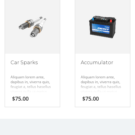
Car Sparks
Accumulator
Aliquam lorem ante,
Aliquam lorem ante,
dapibus in, viverra quis,
dapibus in, viverra quis,
feugiat a, tellus hasellus
feugiat a, tellus hasellus
viverra nulla ut metus
viverra nulla ut metus
varius laort, uisque
varius laort, uisque
$
75.00
$
75.00
rutrum. Aenean
rutrum. Aenean
imperdiet. Etiam ultricies
imperdiet. Etiam ultricies
nisi vel augue urabitur.
nisi vel augue urabitur.