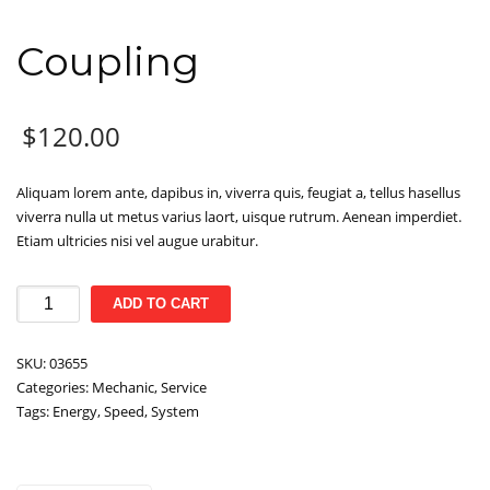
Coupling
$
120.00
Aliquam lorem ante, dapibus in, viverra quis, feugiat a, tellus hasellus
viverra nulla ut metus varius laort, uisque rutrum. Aenean imperdiet.
Etiam ultricies nisi vel augue urabitur.
Coupling
ADD TO CART
quantity
SKU:
03655
Categories:
Mechanic
,
Service
Tags:
Energy
,
Speed
,
System