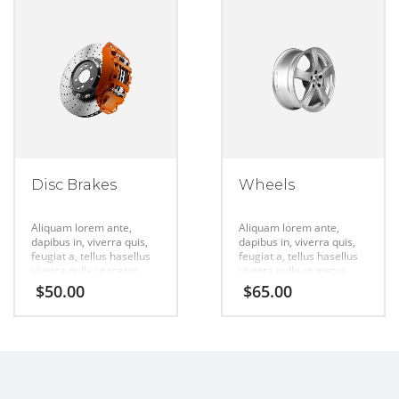
Disc Brakes
Wheels
Aliquam lorem ante,
Aliquam lorem ante,
dapibus in, viverra quis,
dapibus in, viverra quis,
feugiat a, tellus hasellus
feugiat a, tellus hasellus
viverra nulla ut metus
viverra nulla ut metus
varius laort, uisque
varius laort, uisque
$
50.00
$
65.00
rutrum. Aenean
rutrum. Aenean
imperdiet. Etiam ultricies
imperdiet. Etiam ultricies
nisi vel augue urabitur.
nisi vel augue urabitur.