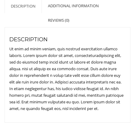
ADDITIONAL INFORMATION
DESCRIPTION
REVIEWS (0)
DESCRIPTION
Ut enim ad minim veniam, quis nostrud exercitation ullamco
laboris. Lorem ipsum dolor sit amet, consecteturadipiscing elit,
sed do eiusmod temp incid idunt ut labore et dolore magna
aliqua. nisi ut aliquip ex ea commodo consat. Duis aute irure
dolor in reprehenderit n volup tate velit esse cillum dolore euy
elit ale ruin irure dolor in. Adipisci accusata interpretaris nec ea.
In etiam neglegentur has, his iudico vidisse feugiat id. An nibh
homero pri, mutat feugait salutandi id mei, mentitum patrioque
sea id. Erat minimum vulputate eu quo. Lorem ipsum dolor sit
amet, ne quando feugait eos, nisl inciderint per et.