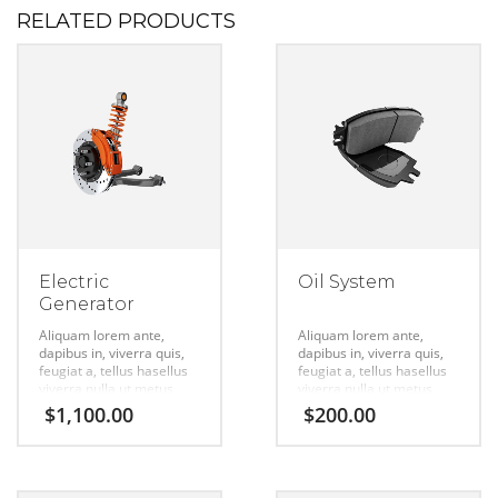
RELATED PRODUCTS
Electric
Oil System
Generator
Aliquam lorem ante,
Aliquam lorem ante,
dapibus in, viverra quis,
dapibus in, viverra quis,
feugiat a, tellus hasellus
feugiat a, tellus hasellus
viverra nulla ut metus
viverra nulla ut metus
varius laort, uisque
varius laort, uisque
$
1,100.00
$
200.00
rutrum. Aenean
rutrum. Aenean
imperdiet. Etiam ultricies
imperdiet. Etiam ultricies
nisi vel augue urabitur.
nisi vel augue urabitur.