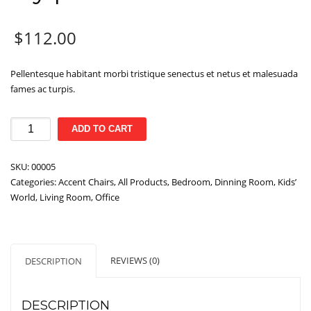
$
112.00
Pellentesque habitant morbi tristique senectus et netus et malesuada
fames ac turpis.
Fly
ADD TO CART
pouf
quantity
SKU:
00005
Categories:
Accent Chairs
,
All Products
,
Bedroom
,
Dinning Room
,
Kids’
World
,
Living Room
,
Office
REVIEWS (0)
DESCRIPTION
DESCRIPTION