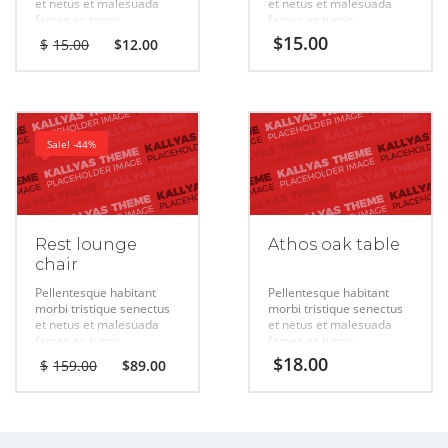
et netus et malesuada
et netus et malesuada
fames ac turpis.
fames ac turpis.
Original
Current
$
15.00
$
15.00
$
12.00
price
price
was:
is:
$15.00.
$12.00.
Sale! -44%
Rest lounge
Athos oak table
chair
Pellentesque habitant
Pellentesque habitant
morbi tristique senectus
morbi tristique senectus
et netus et malesuada
et netus et malesuada
fames ac turpis.
fames ac turpis.
Original
Current
$
18.00
$
159.00
$
89.00
price
price
was:
is:
$159.00.
$89.00.