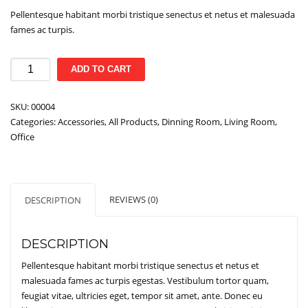
price
price
Pellentesque habitant morbi tristique senectus et netus et malesuada
was:
is:
fames ac turpis.
$159.00.
$89.00.
Rest
ADD TO CART
lounge
chair
SKU:
00004
quantity
Categories:
Accessories
,
All Products
,
Dinning Room
,
Living Room
,
Office
REVIEWS (0)
DESCRIPTION
DESCRIPTION
Pellentesque habitant morbi tristique senectus et netus et
malesuada fames ac turpis egestas. Vestibulum tortor quam,
feugiat vitae, ultricies eget, tempor sit amet, ante. Donec eu