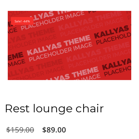
Sale! -44%
Rest lounge chair
Original
Current
$
159.00
$
89.00