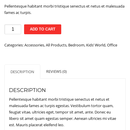
Pellentesque habitant morbi tristique senectus et netus et malesuada
fames ac turpis.
Treey
ADD TO CART
Coat
Rack
Categories:
Accessories
,
All Products
,
Bedroom
,
Kids’ World
,
Office
quantity
REVIEWS (0)
DESCRIPTION
DESCRIPTION
Pellentesque habitant morbi tristique senectus et netus et
malesuada fames ac turpis egestas. Vestibulum tortor quam,
feugiat vitae, ultricies eget, tempor sit amet, ante. Donec eu
libero sit amet quam egestas semper. Aenean ultricies mi vitae
est. Mauris placerat eleifend leo.