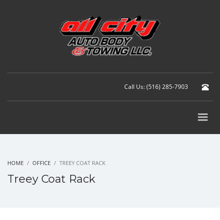
Call Us: (516) 285-7903
HOME
OFFICE
TREEY COAT RACK
Treey Coat Rack